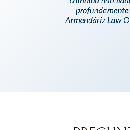
combina habilida
profundamente 
Armendáriz Law Off