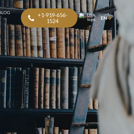
BLOG
+1-919-656-
EN
1524