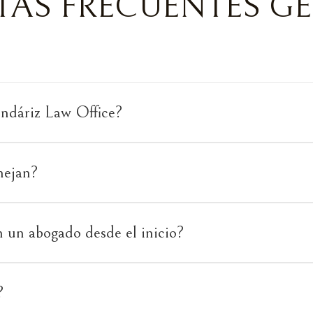
AS FRECUENTES G
ndáriz Law Office?
nejan?
 un abogado desde el inicio?
?