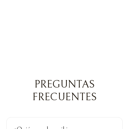
aporta liderazgo, sensibilidad cultural y un
compromiso de larga data con hacer que los
servicios legales sean accesibles para todas
las familias.
PREGUNTAS
FRECUENTES